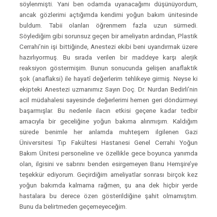
söylenmişti. Yani ben odamda uyanacağımı düşünüyordum,
ancak gözlerimi açtığımda kendimi yoğun bakım ünitesinde
buldum. Tabii olanları öğrenmem fazla uzun sürmedi.
Söylediğim gibi sorunsuz geçen bir ameliyatın ardından, Plastik
Cerrahi’nin işi bittiğinde, Anestezi ekibi beni uyandırmak üzere
hazırlıyormuş. Bu sırada verilen bir maddeye karşı alerjik
reaksiyon göstermişim. Bunun sonucunda gelişen anaflaktik
şok (anaflaksi) ile hayatî değerlerim tehlikeye girmiş. Neyse ki
ekipteki Anestezi uzmanımız Sayın Doç. Dr. Nurdan Bedirli’nin
acil müdahalesi sayesinde değerlerimi hemen geri döndürmeyi
başarmışlar. Bu nedenle ilacın etkisi geçene kadar tedbir
amacıyla bir geceliğine yoğun bakıma alınmışım. Kaldığım
sürede benimle her anlamda muhteşem ilgilenen Gazi
Üniversitesi Tıp Fakültesi Hastanesi Genel Cerrahi Yoğun
Bakım Ünitesi personeline ve özellikle gece boyunca yanımda
olan, ilgisini ve sabrını benden esirgemeyen Banu Hemşire’ye
teşekkür ediyorum. Geçirdiğim ameliyatlar sonrası birçok kez
yoğun bakımda kalmama rağmen, şu ana dek hiçbir yerde
hastalara bu derece özen gösterildiğine şahit olmamıştım.
Bunu da belirtmeden geçemeyeceğim.