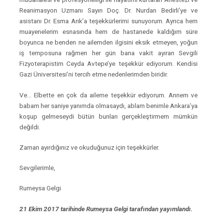
Reanimasyon Uzmanı Sayın Doç. Dr. Nurdan Bedirli’ye ve
asistanı Dr. Esma Arık’a teşekkürlerimi sunuyorum. Ayrıca hem
muayenelerim esnasında hem de hastanede kaldığım süre
boyunca ne benden ne ailemden ilgisini eksik etmeyen, yoğun
iş temposuna rağmen her gün bana vakit ayıran Sevgili
Fizyoterapistim Ceyda Avtepe’ye teşekkür ediyorum. Kendisi
Gazi Üniversitesi’ni tercih etme nedenlerimden biridir.
Ve… Elbette en çok da aileme teşekkür ediyorum. Annem ve
babam her saniye yanımda olmasaydı, ablam benimle Ankara’ya
koşup gelmeseydi bütün bunları gerçekleştirmem mümkün
değildi.
Zaman ayırdığınız ve okuduğunuz için teşekkürler.
Sevgilerimle,
Rumeysa Gelgi
21 Ekim 2017 tarihinde Rumeysa Gelgi tarafından yayımlandı.