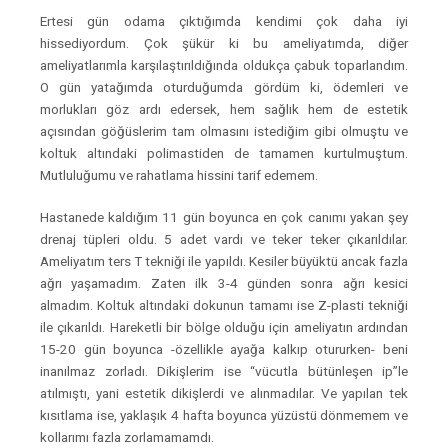
Ertesi gün odama çıktığımda kendimi çok daha iyi
hissediyordum. Çok şükür ki bu ameliyatımda, diğer
ameliyatlarımla karşılaştırıldığında oldukça çabuk toparlandım.
O gün yatağımda oturduğumda gördüm ki, ödemleri ve
morlukları göz ardı edersek, hem sağlık hem de estetik
açısından göğüslerim tam olmasını istediğim gibi olmuştu ve
koltuk altındaki polimastiden de tamamen kurtulmuştum.
Mutluluğumu ve rahatlama hissini tarif edemem.
Hastanede kaldığım 11 gün boyunca en çok canımı yakan şey
drenaj tüpleri oldu. 5 adet vardı ve teker teker çıkarıldılar.
Ameliyatım ters T tekniği ile yapıldı. Kesiler büyüktü ancak fazla
ağrı yaşamadım. Zaten ilk 3-4 günden sonra ağrı kesici
almadım. Koltuk altındaki dokunun tamamı ise Z-plasti tekniği
ile çıkarıldı. Hareketli bir bölge olduğu için ameliyatın ardından
15-20 gün boyunca -özellikle ayağa kalkıp otururken- beni
inanılmaz zorladı. Dikişlerim ise “vücutla bütünleşen ip”le
atılmıştı, yani estetik dikişlerdi ve alınmadılar. Ve yapılan tek
kısıtlama ise, yaklaşık 4 hafta boyunca yüzüstü dönmemem ve
kollarımı fazla zorlamamamdı.