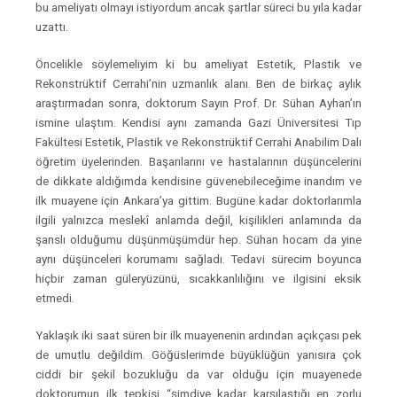
bu ameliyatı olmayı istiyordum ancak şartlar süreci bu yıla kadar
uzattı.
Öncelikle söylemeliyim ki bu ameliyat Estetik, Plastik ve
Rekonstrüktif Cerrahi’nin uzmanlık alanı. Ben de birkaç aylık
araştırmadan sonra, doktorum Sayın Prof. Dr. Sühan Ayhan’ın
ismine ulaştım. Kendisi aynı zamanda Gazi Üniversitesi Tıp
Fakültesi Estetik, Plastik ve Rekonstrüktif Cerrahi Anabilim Dalı
öğretim üyelerinden. Başarılarını ve hastalarının düşüncelerini
de dikkate aldığımda kendisine güvenebileceğime inandım ve
ilk muayene için Ankara’ya gittim. Bugüne kadar doktorlarımla
ilgili yalnızca meslekî anlamda değil, kişilikleri anlamında da
şanslı olduğumu düşünmüşümdür hep. Sühan hocam da yine
aynı düşünceleri korumamı sağladı. Tedavi sürecim boyunca
hiçbir zaman güleryüzünü, sıcakkanlılığını ve ilgisini eksik
etmedi.
Yaklaşık iki saat süren bir ilk muayenenin ardından açıkçası pek
de umutlu değildim. Göğüslerimde büyüklüğün yanısıra çok
ciddi bir şekil bozukluğu da var olduğu için muayenede
doktorumun ilk tepkisi “şimdiye kadar karşılaştığı en zorlu