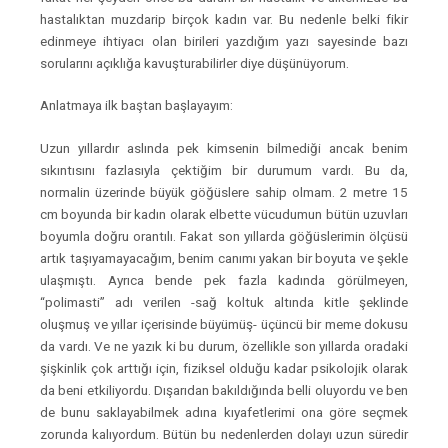
hastalıktan muzdarip birçok kadın var. Bu nedenle belki fikir
edinmeye ihtiyacı olan birileri yazdığım yazı sayesinde bazı
sorularını açıklığa kavuşturabilirler diye düşünüyorum.
Anlatmaya ilk baştan başlayayım:
Uzun yıllardır aslında pek kimsenin bilmediği ancak benim
sıkıntısını fazlasıyla çektiğim bir durumum vardı. Bu da,
normalin üzerinde büyük göğüslere sahip olmam. 2 metre 15
cm boyunda bir kadın olarak elbette vücudumun bütün uzuvları
boyumla doğru orantılı. Fakat son yıllarda göğüslerimin ölçüsü
artık taşıyamayacağım, benim canımı yakan bir boyuta ve şekle
ulaşmıştı. Ayrıca bende pek fazla kadında görülmeyen,
“polimasti” adı verilen -sağ koltuk altında kitle şeklinde
oluşmuş ve yıllar içerisinde büyümüş- üçüncü bir meme dokusu
da vardı. Ve ne yazık ki bu durum, özellikle son yıllarda oradaki
şişkinlik çok arttığı için, fiziksel olduğu kadar psikolojik olarak
da beni etkiliyordu. Dışarıdan bakıldığında belli oluyordu ve ben
de bunu saklayabilmek adına kıyafetlerimi ona göre seçmek
zorunda kalıyordum. Bütün bu nedenlerden dolayı uzun süredir