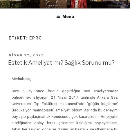
RUMEYSA GELGI
Rumeysa Gelgi'nin resmi websitesine hoş geldiniz.
Menü
ETIKET:
EPRC
NISAN 29, 2023
Estetik Ameliyat mı? Sağlık Sorunu mu?
Merhabalar,
Size 6 ay önce bugün geçirdiğim son ameliyatımdan
bahsetmek istiyorum. 21 Nisan 2017 tarihinde Ankara Gazi
Üniversitesi Tıp Fakültesi Hastanesi’nde “göğüs küçültme”
(redüksiyon mamoplasti) ameliyatı oldum. Aslında bu deneyimi
paylaşıp paylaşmamak konusunda çok kararsızdım. Ameliyatın
niteliğinden dolayı biraz çekimser kaldığımı söyleyebilirim,
fakat her şeyden önce bu durum bir hastalık ve ülkemizde bu