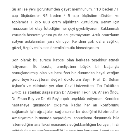
Şu an ise yeni görüntümden gayet memnunum. 110 beden / F
cup ölçüsünden 95 beden / B cup ölçüsüne düştüm ve
toplamda 1 kilo 800 gram ağırlıktan kurtuldum. Benim için
muazzam bir olay. İstediğim her şeyi giyebiliyorum. Saklanmak
zorunda hissetmiyorum ya da acı çekmiyorum. Artık omuzlarım
sütyen askılarından yara olmuyor. Kendimi çok daha sağlıklı,
güzel, özgüvenli ve en önemlisi mutlu hissediyorum.
Son olarak bu sürece katkısı olan herkese teşekkür etmek
istiyorum. İlk başta, ameliyatımı büyük bir başarıyla
sonuçlandırmış olan ve beni feci bir durumdan hayal ettiğim
görüntüye kavuşturan değerli doktorum Sayın Prof. Dr. Sühan
Ayhan’a ve ekibinde yer alan Gazi Üniversitesi Tıp Fakültesi
EPRC asistanları: Başasistan Dr. Alperen Tekin, Dr. Ahsen Öncü,
Dr. Erkan Bey ve Dr. Ali Bey’e çok teşekkür ediyorum. Kendileri
hastaneye girişimden çıkışıma kadar her an konforumu
sağlamak için uğraştılar, sağolsunlar bir dediğimi ikiletmediler.
Ameliyatımın bitiminde yaşadığım, sonuçlarını düşünmek bile
istemediğim anaflaksi esnasında soğukkanlılığını koruyan, hızlı
müdahalesi ve profesyonelliği ile hayatımı kurtaran Anestezi ve