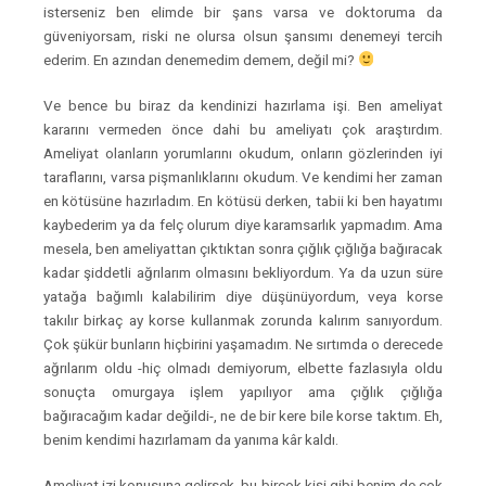
isterseniz ben elimde bir şans varsa ve doktoruma da
güveniyorsam, riski ne olursa olsun şansımı denemeyi tercih
ederim. En azından denemedim demem, değil mi?
Ve bence bu biraz da kendinizi hazırlama işi. Ben ameliyat
kararını vermeden önce dahi bu ameliyatı çok araştırdım.
Ameliyat olanların yorumlarını okudum, onların gözlerinden iyi
taraflarını, varsa pişmanlıklarını okudum. Ve kendimi her zaman
en kötüsüne hazırladım. En kötüsü derken, tabii ki ben hayatımı
kaybederim ya da felç olurum diye karamsarlık yapmadım. Ama
mesela, ben ameliyattan çıktıktan sonra çığlık çığlığa bağıracak
kadar şiddetli ağrılarım olmasını bekliyordum. Ya da uzun süre
yatağa bağımlı kalabilirim diye düşünüyordum, veya korse
takılır birkaç ay korse kullanmak zorunda kalırım sanıyordum.
Çok şükür bunların hiçbirini yaşamadım. Ne sırtımda o derecede
ağrılarım oldu -hiç olmadı demiyorum, elbette fazlasıyla oldu
sonuçta omurgaya işlem yapılıyor ama çığlık çığlığa
bağıracağım kadar değildi-, ne de bir kere bile korse taktım. Eh,
benim kendimi hazırlamam da yanıma kâr kaldı.
Ameliyat izi konusuna gelirsek, bu birçok kişi gibi benim de çok