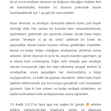
bir an önce ameliyat olmamın en doğrusu olacağını söyledi. Ben
de kendisinden, kendimi bu duruma psikolojik olarak
hazırlayabilmek için 1 ay gibi bir süre istedim.
Karar alınması ve ameliyat sürecinde ailemin bana çok büyük
desteği oldu. Her zaman bu konuda beni cesaretlendirmek,
şüphelerimi gidermek için yanımda oldular, ancak bana hiçbir
zaman “ameliyat ol ya da olma” şeklinde bir baskı da
yapmadılar. Bunun benim kararım olması gerektiğini söylediler.
Bunun ne kadar doğru olduğunu ameliyattan çıktıktan sonra
anladım. Şimdi diyorum ki iyi ki bu seçimi kendim yapmışım, iyi
ki kimse beni zorlamamış. Diğer türlü olsaydı, yani ameliyat
olmam konusunda eğer biri beni etkilemiş olsaydı eminim ki
ameliyattan sonra yaşadığım her olumsuzlukta o kişiyi
suçlayacaktım, ve belki de pişman olacaktım. Ailem beni hiçbir
şekilde etkilememek için bu konuya gerçekten çok hassasiyet
gösterdi. Öyle ki ben onların ne kadar endişeli olduklarını, ne
kadar korktuklarını bile ameliyatımdan sonra öğrendim.
10 Aralık 2013’te, lapa lapa kar yağan bir günde
ailemle
birlikte Safranbolu’dan İstanbul’a gittim ve Marmara