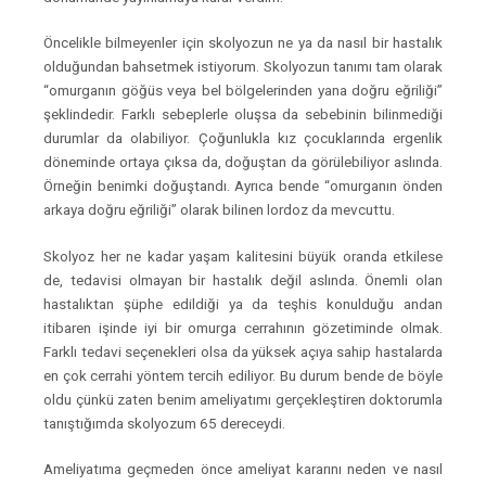
Öncelikle bilmeyenler için skolyozun ne ya da nasıl bir hastalık
olduğundan bahsetmek istiyorum. Skolyozun tanımı tam olarak
“omurganın göğüs veya bel bölgelerinden yana doğru eğriliği”
şeklindedir. Farklı sebeplerle oluşsa da sebebinin bilinmediği
durumlar da olabiliyor. Çoğunlukla kız çocuklarında ergenlik
döneminde ortaya çıksa da, doğuştan da görülebiliyor aslında.
Örneğin benimki doğuştandı. Ayrıca bende “omurganın önden
arkaya doğru eğriliği” olarak bilinen lordoz da mevcuttu.
Skolyoz her ne kadar yaşam kalitesini büyük oranda etkilese
de, tedavisi olmayan bir hastalık değil aslında. Önemli olan
hastalıktan şüphe edildiği ya da teşhis konulduğu andan
itibaren işinde iyi bir omurga cerrahının gözetiminde olmak.
Farklı tedavi seçenekleri olsa da yüksek açıya sahip hastalarda
en çok cerrahi yöntem tercih ediliyor. Bu durum bende de böyle
oldu çünkü zaten benim ameliyatımı gerçekleştiren doktorumla
tanıştığımda skolyozum 65 dereceydi.
Ameliyatıma geçmeden önce ameliyat kararını neden ve nasıl