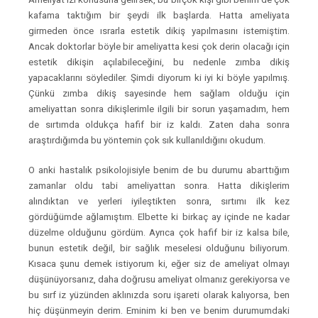
kafama taktığım bir şeydi ilk başlarda. Hatta ameliyata
girmeden önce ısrarla estetik dikiş yapılmasını istemiştim.
Ancak doktorlar böyle bir ameliyatta kesi çok derin olacağı için
estetik dikişin açılabileceğini, bu nedenle zımba dikiş
yapacaklarını söylediler. Şimdi diyorum ki iyi ki böyle yapılmış.
Çünkü zımba dikiş sayesinde hem sağlam olduğu için
ameliyattan sonra dikişlerimle ilgili bir sorun yaşamadım, hem
de sırtımda oldukça hafif bir iz kaldı. Zaten daha sonra
araştırdığımda bu yöntemin çok sık kullanıldığını okudum.
O anki hastalık psikolojisiyle benim de bu durumu abarttığım
zamanlar oldu tabi ameliyattan sonra. Hatta dikişlerim
alındıktan ve yerleri iyileştikten sonra, sırtımı ilk kez
gördüğümde ağlamıştım. Elbette ki birkaç ay içinde ne kadar
düzelme olduğunu gördüm. Ayrıca çok hafif bir iz kalsa bile,
bunun estetik değil, bir sağlık meselesi olduğunu biliyorum.
Kısaca şunu demek istiyorum ki, eğer siz de ameliyat olmayı
düşünüyorsanız, daha doğrusu ameliyat olmanız gerekiyorsa ve
bu sırf iz yüzünden aklınızda soru işareti olarak kalıyorsa, ben
hiç düşünmeyin derim. Eminim ki ben ve benim durumumdaki