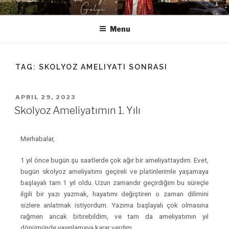
RUMEYSA GELGI
Welcome to Rumeysa Gelgi's official website.
Menu
TAG:
SKOLYOZ AMELIYATI SONRASI
APRIL 29, 2023
Skolyoz Ameliyatımın 1. Yılı
Merhabalar,
1 yıl önce bugün şu saatlerde çok ağır bir ameliyattaydım. Evet,
bugün skolyoz ameliyatımı geçireli ve platinlerimle yaşamaya
başlayalı tam 1 yıl oldu. Uzun zamandır geçirdiğim bu süreçle
ilgili bir yazı yazmak, hayatımı değiştiren o zaman dilimini
sizlere anlatmak istiyordum. Yazıma başlayalı çok olmasına
rağmen ancak bitirebildim, ve tam da ameliyatımın yıl
dönümünde yayınlamaya karar verdim.