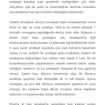
sedyeyle kapıdan içeri girerkenki tedirginliğim yok oldu.
Gerçekten öyle bir anda ve durumdayken etraftaki insanların
davranışlarının hastayı ne kadar etkilediğini anlatamam.
Gelelim ameliyata; skolyoz ameliyatı beyin ameliyatından sonra
ikinci en ağır ve zorlu ameliyat. Tabii ki bu benim yaklaşık 1
metrelik omurgama yapıldığında ekstra zorlu oldu. Açıkçası o
sırada mışıl mışıl uyuduğum için, ameliyatımla ilgili
anlatacaklarım doktorlardan ve ailemden öğrendiklerimle sınırlı.
9 saat süren ameliyat sırasında çok aşırı miktarda kanamam
olmuş ve bu nedenle de ameliyat yarım bırakılmış. Sadece ilk
ameliyatta kaybettiğim kan miktarı tam olarak 6 Litre. Bu tür
komplikasyonların yaşanmasının sebebi aslında benim sahip
olduğum sendrom ve bu ameliyatın dünyada ilk kez yapılmış
olması. Çünkü ben, Weaver Sendromlu olup da Skolyoz
ameliyatı geçirmiş olan dünyadaki ilk ve tek kişiyim. Ayrıca
omurgam, şu ana dek Skolyoz operasyonu yapılmış en uzun
omurga. Bu nedenle Sayın Murat hocama tekrar teşekkür
ediyorum ve başarısından dolayı tebrik ediyorum.
Elbette ki ben ameliyatta yaşadığım kan kaybını yoğun