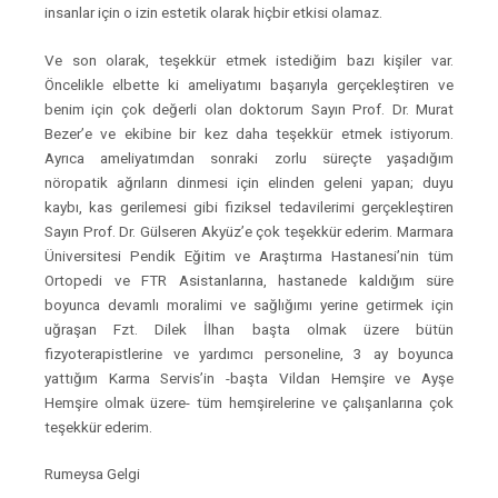
insanlar için o izin estetik olarak hiçbir etkisi olamaz.
Ve son olarak, teşekkür etmek istediğim bazı kişiler var.
Öncelikle elbette ki ameliyatımı başarıyla gerçekleştiren ve
benim için çok değerli olan doktorum Sayın Prof. Dr. Murat
Bezer’e ve ekibine bir kez daha teşekkür etmek istiyorum.
Ayrıca ameliyatımdan sonraki zorlu süreçte yaşadığım
nöropatik ağrıların dinmesi için elinden geleni yapan; duyu
kaybı, kas gerilemesi gibi fiziksel tedavilerimi gerçekleştiren
Sayın Prof. Dr. Gülseren Akyüz’e çok teşekkür ederim. Marmara
Üniversitesi Pendik Eğitim ve Araştırma Hastanesi’nin tüm
Ortopedi ve FTR Asistanlarına, hastanede kaldığım süre
boyunca devamlı moralimi ve sağlığımı yerine getirmek için
uğraşan Fzt. Dilek İlhan başta olmak üzere bütün
fizyoterapistlerine ve yardımcı personeline, 3 ay boyunca
yattığım Karma Servis’in -başta Vildan Hemşire ve Ayşe
Hemşire olmak üzere- tüm hemşirelerine ve çalışanlarına çok
teşekkür ederim.
Rumeysa Gelgi