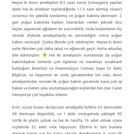
Neyse ki ikinci ameliyatım 8,5 saat sonra (omurgama yapılan
işlem her iki ameliyat toplandığında 17,5 saat sürmüş oluyor)
sorunsuz bir şekilde sonlanmış ve yoğun bakıma alınmışım. 2
gün yoğun bakımda kaldım. Damardan verilen yüksek doz
ilaçlar sayesinde ağrılarım en aza indirildi, mide bulantılarım hiç
olmadı. Aslında ameliyatlarda en sevmediğim nokta yoğun
bakım süreciydi. Çünkü ilkinde çok sıkılmıştım. Neyse ki ikinci
sefer ilkinden çok daha rahat ve eğlenceli geçti. Hatta arkadaş
bile edinmiştim.
Her iki ameliyatım sonrasında da yoğun
bakımdayken benimle çok ilgilenen ve inanılmaz sıcakkanlı
bulduğum Anestezi ve Reanimasyon Uzmanı Sayın Dr. Beliz
Bilgili’ye, ve hayatımın en zorlu gecelerinden biri olan, ikinci
ameliyatımdan sonraki ilk yoğun bakım gecemde bana çok iyi
bakan ve benim asla unutamayacağım kişilerden biri olan Ceren
Hemşire’ye çok teşekkür ederim.
Evet, sözün kısası skolyozum ameliyatla birlikte 65 dereceden
38 dereceye düşürüldü, ve 1 yıldır omurgamda yaklaşık 90
cm’lik iki platin çubuk ve her iki tarafta 16 adet olmak üzere
toplamda 32 adet vida taşıyorum. Elbette ki tüm bunlara
alışmak benim için hiç kolay olmadı. Ameliyatımın 3. günü ilk