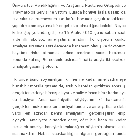
Üniversitesi Pendik Eğitim ve Araştırma Hastanesi Ortopedi ve
Travmatoloji Servisi’ne yattım. Burada konuyu fazla uzatıp da
sizi sıkmak istemiyorum. Bir hafta boyunca çeşitli tetkiklerim
yapıldı ve ameliyatıma bir engel olup olmadığına bakıldı. Neyse
ki her şey yolunda gitti, ve 16 Aralık 2013 günü sabah saat
7’de ilk skolyoz ameliyatıma alındım. İlk diyorum çünkü
ameliyat sırasında aşırı derecede kanamam olmuş ve doktorum
hayatımı riske atmamak adına ameliyatı yarım bırakmak
zorunda kalmış. Bu nedenle aslında 1 hafta arayla iki skolyoz
ameliyatı geçirmiş oldum.
İlk önce şunu söylemeliyim ki, her ne kadar ameliyathaneye
büyük bir moralle gitsem de, artık o kapıdan girdikten sonra iş
gerçekten ciddiye binmiş oluyor ve haliyle insan biraz korkmaya
da başlıyor. Ama samimiyetle söylüyorum ki, hastanenin
gerçekten mükemmel bir ameliyathanesi ve ameliyathane ekibi
vardı -en azından benim ameliyatımı gerçekleştiren ekip
öyleydi-. Ameliyata girmeden önce, eğer biri bana bu kadar
sıcak bir ameliyathaneyle karşılacağımı söylemiş olsaydı asla
inanmazdım. Ekibin sıcakkanlılığını, ilgisini gördüğüm anda