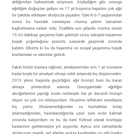
aldığımdan bahsetmek istiyorum. Söylediğim gibi omurga
eğriliğim doğuştan geliyor ve 17 yıl boyunca hayatımı çok ağır
bir şekilde etkileyen skolyozla yaşadım. Öyle ki 6-7 yaşlarımdan
sonra bu hastalık neredeyse oturma yetimi tamamen
kaybetmeme neden oldu. Özellikle son yıllarda oturma sürem
15-20 dakikayı geçemez hale gelmişti ve bu sebeple hayatımın
büyük çoğunluğunu yüzüstü uzanarak geçirmek zorunda
kaldım. Elbette ki bu da hayatıma ve sosyal yaşamıma büyük
kısıtlamalar ve sıkıntılar getirdi.
Fakat bütün bunlara rağmen, ameliyatımdan son 1 yıl öncesine
kadar böyle bir ameliyat olmayı ciddi anlamda hiç düşünmedim.
2013 yılının başında geçirdiğim ağır bronşit beni bu kararı
almaya yönlendirdi aslında. Omurgamdaki eğriliğin
akciğerlerime yaptığı baskı nedeniyle her yıl devamlı bronşit
oluyor ve çok zor atlatıyordum. Öksürme refleksim neredeyse
hiç yoktu. Öksüremediğimden ve hastalıkları kolay
atlamadığımdan, hastalandığımda uzun süre evde kalmak
zorunda kalıyordum ve bu da beni fiziksel olarak kısıtlayıp
kaslarımın gerilemesine yol açıyordu. Ayrıca son zamanlarda
skolyozum siyatik, sırt ağrıları ve kas kasılmaları vs. gibi başka