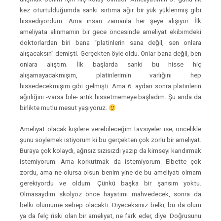
kez oturtulduğumda sanki sırtıma ağır bir yük yüklenmiş gibi
hissediyordum. Ama insan zamanla her şeye alışıyor. İlk
ameliyata alınmamın bir gece öncesinde ameliyat ekibimdeki
doktorlardan biri bana “platinlerin sana değil, sen onlara
alışacaksın” demişti. Gerçekten öyle oldu. Onlar bana değil, ben
onlara alıştım. İlk başlarda sanki bu hisse hiç
alışamayacakmışım, platinlerimin varlığını hep
hissedecekmişim gibi gelmişti. Ama 6. aydan sonra platinlerin
ağırlığını -varsa bile- artık hissetmemeye başladım. Şu anda da
birlikte mutlu mesut yaşıyoruz.
Ameliyat olacak kişilere verebileceğim tavsiyeler ise; öncelikle
şunu söylemek istiyorum ki bu gerçekten çok zorlu bir ameliyat.
Buraya çok kolaydı, ağrısız sızısızdı yazıp da kimseyi kandırmak
istemiyorum. Ama korkutmak da istemiyorum. Elbette çok
zordu, ama ne olursa olsun benim yine de bu ameliyatı olmam
gerekiyordu ve oldum. Çünkü başka bir şansım yoktu.
Olmasaydım skolyoz önce hayatımı mahvedecek, sonra da
belki ölümüme sebep olacaktı. Diyeceksiniz belki, bu da ölüm
ya da felç riski olan bir ameliyat, ne fark eder, diye. Doğrusunu