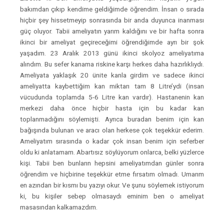
bakımdan çıkıp kendime geldiğimde öğrendim. İnsan o sırada
hiçbir şey hissetmeyip sonrasında bir anda duyunca inanması
güç oluyor. Tabii ameliyatın yarım kaldığını ve bir hafta sonra
ikinci bir ameliyat geçireceğimi öğrendiğimde ayrı bir şok
yaşadım. 23 Aralık 2013 günü ikinci skolyoz ameliyatıma
alındım. Bu sefer kanama riskine karşı herkes daha hazırlıklıydı.
Ameliyata yaklaşık 20 ünite kanla girdim ve sadece ikinci
ameliyatta kaybettiğim kan miktarı tam 8 Litre’ydi (insan
vücudunda toplamda 5-6 Litre kan vardır). Hastanenin kan
merkezi daha önce hiçbir hasta için bu kadar kan
toplanmadığını söylemişti. Ayrıca buradan benim için kan
bağışında bulunan ve aracı olan herkese çok teşekkür ederim.
Ameliyatım sırasında o kadar çok insan benim için seferber
oldu ki anlatamam. Abartısız söylüyorum onlarca, belki yüzlerce
kişi. Tabii ben bunların hepsini ameliyatımdan günler sonra
öğrendim ve hiçbirine teşekkür etme fırsatım olmadı. Umarım
en azından bir kısmı bu yazıyı okur. Ve şunu söylemek istiyorum
ki, bu kişiler sebep olmasaydı eminim ben o ameliyat
masasından kalkamazdım.