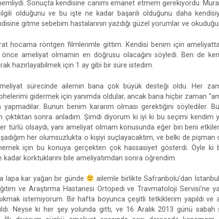
emliydi. Sonuçta kendisine canımı emanet etmem gerekiyordu. Mur
 ilgili olduğunu ve bu işte ne kadar başarılı olduğunu daha kendis
ndisine gitme sebebim hastalarının yazdığı güzel yorumlar ve okuduğum
at hocama röntgen filmlerimle gittim. Kendisi benim için ameliyatt
n önce ameliyat olmamın en doğrusu olacağını söyledi. Ben de ken
ak hazırlayabilmek için 1 ay gibi bir süre istedim.
ameliyat sürecinde ailemin bana çok büyük desteği oldu. Her z
phelerimi gidermek için yanımda oldular, ancak bana hiçbir zaman “am
da yapmadılar. Bunun benim kararım olması gerektiğini söylediler. 
 çıktıktan sonra anladım. Şimdi diyorum ki iyi ki bu seçimi kendim y
er türlü olsaydı, yani ameliyat olmam konusunda eğer biri beni etkile
şadığım her olumsuzlukta o kişiyi suçlayacaktım, ve belki de pişman 
lememek için bu konuya gerçekten çok hassasiyet gösterdi. Öyle ki 
 ne kadar korktuklarını bile ameliyatımdan sonra öğrendim.
apa lapa kar yağan bir günde
ailemle birlikte Safranbolu’dan İstanbu
Eğitim ve Araştırma Hastanesi Ortopedi ve Travmatoloji Servisi’ne 
 sıkmak istemiyorum. Bir hafta boyunca çeşitli tetkiklerim yapıldı ve 
ldı. Neyse ki her şey yolunda gitti, ve 16 Aralık 2013 günü sabah 