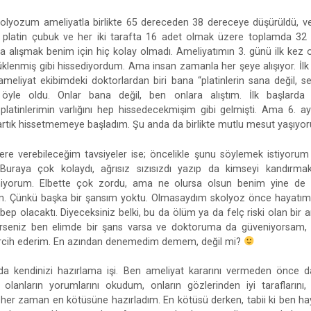
kolyozum ameliyatla birlikte 65 dereceden 38 dereceye düşürüldü, 
ki platin çubuk ve her iki tarafta 16 adet olmak üzere toplamda 32
ra alışmak benim için hiç kolay olmadı. Ameliyatımın 3. günü ilk kez
 yüklenmiş gibi hissediyordum. Ama insan zamanla her şeye alışıyor. İl
meliyat ekibimdeki doktorlardan biri bana “platinlerin sana değil, se
 öyle oldu. Onlar bana değil, ben onlara alıştım. İlk başlarda
latinlerimin varlığını hep hissedecekmişim gibi gelmişti. Ama 6. ay
e- artık hissetmemeye başladım. Şu anda da birlikte mutlu mesut yaşıyo
lere verebileceğim tavsiyeler ise; öncelikle şunu söylemek istiyoru
 Buraya çok kolaydı, ağrısız sızısızdı yazıp da kimseyi kandır
iyorum. Elbette çok zordu, ama ne olursa olsun benim yine de
m. Çünkü başka bir şansım yoktu. Olmasaydım skolyoz önce hayatı
p olacaktı. Diyeceksiniz belki, bu da ölüm ya da felç riski olan bir a
erseniz ben elimde bir şans varsa ve doktoruma da güveniyorsam, r
rcih ederim. En azından denemedim demem, değil mi?
a kendinizi hazırlama işi. Ben ameliyat kararını vermeden önce d
 olanların yorumlarını okudum, onların gözlerinden iyi taraflarını, 
er zaman en kötüsüne hazırladım. En kötüsü derken, tabii ki ben h