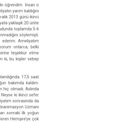
de öğrendim. İnsan o
yatın yarım kaldığını
ralık 2013 günü ikinci
yata yaklaşık 20 ünite
ücudunda toplamda 5-6
nmadığını söylemişti.
r ederim. Ameliyatım
yorum onlarca, belki
birine teşekkür etme
 ki, bu kişiler sebep
plandığında 17,5 saat
ğun bakımda kaldım.
m hiç olmadı. Aslında
Neyse ki ikinci sefer
iyatım sonrasında da
e Reanimasyon Uzmanı
mdan sonraki ilk yoğun
Ceren Hemşire’ye çok