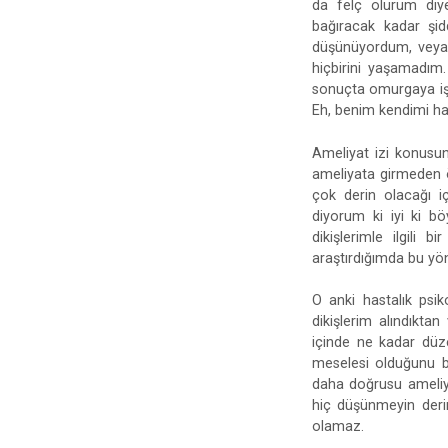
da felç olurum diy
bağıracak kadar şid
düşünüyordum, veya 
hiçbirini yaşamadım
sonuçta omurgaya işle
Eh, benim kendimi ha
Ameliyat izi konusun
ameliyata girmeden ö
çok derin olacağı iç
diyorum ki iyi ki b
dikişlerimle ilgili
araştırdığımda bu yön
O anki hastalık psi
dikişlerim alındıktan
içinde ne kadar düze
meselesi olduğunu b
daha doğrusu ameliya
hiç düşünmeyin derim
olamaz.