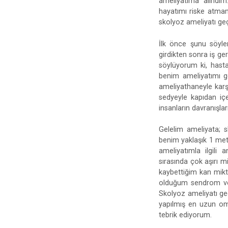
ameliyatıma alındı
hayatımı riske atmam
skolyoz ameliyatı ge
İlk önce şunu söyle
girdikten sonra iş g
söylüyorum ki, hast
benim ameliyatımı ge
ameliyathaneyle karş
sedyeyle kapıdan içe
insanların davranışla
Gelelim ameliyata; s
benim yaklaşık 1 met
ameliyatımla ilgili 
sırasında çok aşırı 
kaybettiğim kan mikt
olduğum sendrom ve 
Skolyoz ameliyatı ge
yapılmış en uzun om
tebrik ediyorum.