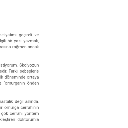
liyatımı geçireli ve
gili bir yazı yazmak,
olmasına rağmen ancak
 istiyorum. Skolyozun
ir. Farklı sebeplerle
nlik döneminde ortaya
nde “omurganın önden
stalık değil aslında.
bir omurga cerrahının
n çok cerrahi yöntem
kleştiren doktorumla