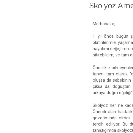
Skolyoz Ameli
Merhabalar,
1 yıl önce bugün şu
platinlerimle yaşama
hayatımı değiştiren 
bitirebildim, ve tam
Öncelikle bilmeyenle
tanımı tam olarak “o
oluşsa da sebebinin 
çıksa da, doğuştan 
arkaya doğru eğriliği
Skolyoz her ne kadar
Önemli olan hastalık
gözetiminde olmak. 
tercih ediliyor. Bu
tanıştığımda skolyoz