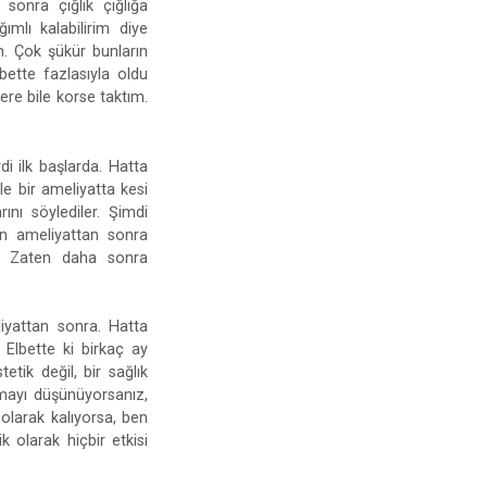
onra çığlık çığlığa
mlı kalabilirim diye
. Çok şükür bunların
ette fazlasıyla oldu
ere bile korse taktım.
i ilk başlarda. Hatta
e bir ameliyatta kesi
ını söylediler. Şimdi
in ameliyattan sonra
dı. Zaten daha sonra
iyattan sonra. Hatta
. Elbette ki birkaç ay
tik değil, bir sağlık
mayı düşünüyorsanız,
olarak kalıyorsa, ben
 olarak hiçbir etkisi