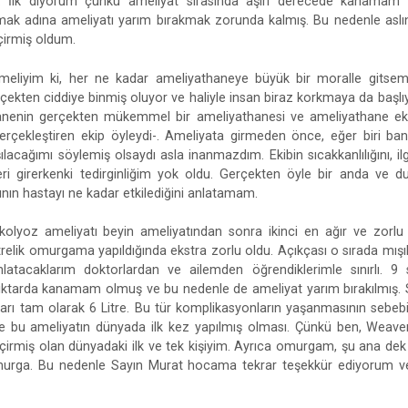
m. İlk diyorum çünkü ameliyat sırasında aşırı derecede kanama
ak adına ameliyatı yarım bırakmak zorunda kalmış. Bu nedenle aslın
çirmiş oldum.
meliyim ki, her ne kadar ameliyathaneye büyük bir moralle gitsem
erçekten ciddiye binmiş oluyor ve haliyle insan biraz korkmaya da başl
anenin gerçekten mükemmel bir ameliyathanesi ve ameliyathane eki
rçekleştiren ekip öyleydi-. Ameliyata girmeden önce, eğer biri ba
ılacağımı söylemiş olsaydı asla inanmazdım. Ekibin sıcakkanlılığını, i
ri girerkenki tedirginliğim yok oldu. Gerçekten öyle bir anda ve 
rının hastayı ne kadar etkilediğini anlatamam.
kolyoz ameliyatı beyin ameliyatından sonra ikinci en ağır ve zorlu 
relik omurgama yapıldığında ekstra zorlu oldu. Açıkçası o sırada mışıl
anlatacaklarım doktorlardan ve ailemden öğrendiklerimle sınırlı. 
miktarda kanamam olmuş ve bu nedenle de ameliyat yarım bırakılmış. 
arı tam olarak 6 Litre. Bu tür komplikasyonların yaşanmasının sebeb
bu ameliyatın dünyada ilk kez yapılmış olması. Çünkü ben, Weav
çirmiş olan dünyadaki ilk ve tek kişiyim. Ayrıca omurgam, şu ana d
urga. Bu nedenle Sayın Murat hocama tekrar teşekkür ediyorum ve