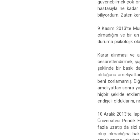
güvenebilmek çok ön
hastasıyla ne kadar
biliyordum. Zaten ke
9 Kasım 2013’te Mur
olmadığını ve bir a
duruma psikolojik olar
Karar alınması ve 
cesaretlendirmek, şü
şeklinde bir baskı 
olduğunu ameliyattan
beni zorlamamış. Diğ
ameliyattan sonra ya
hiçbir şekilde etki
endişeli olduklarını,
10 Aralık 2013’te, l
Üniversitesi Pendik 
fazla uzatıp da sizi
olup olmadığına bakı