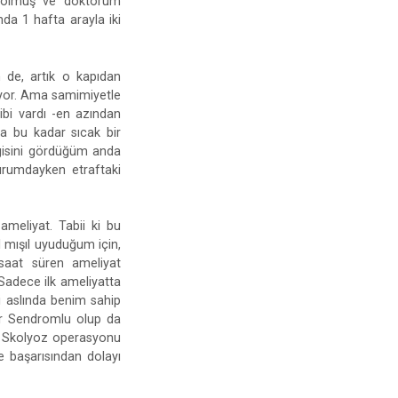
m olmuş ve doktorum
da 1 hafta arayla iki
 de, artık o kapıdan
ıyor. Ama samimiyetle
bi vardı -en azından
na bu kadar sıcak bir
lgisini gördüğüm anda
durumdayken etraftaki
ameliyat. Tabii ki bu
 mışıl uyuduğum için,
9 saat süren ameliyat
Sadece ilk ameliyatta
i aslında benim sahip
er Sendromlu olup da
ek Skolyoz operasyonu
 başarısından dolayı