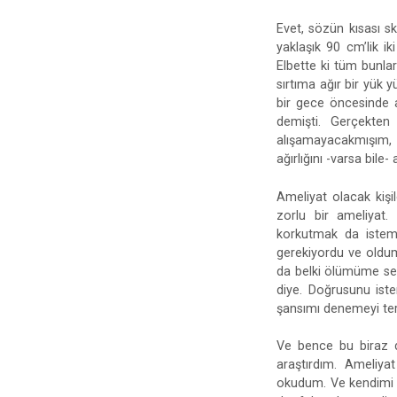
Evet, sözün kısası s
yaklaşık 90 cm’lik i
Elbette ki tüm bunla
sırtıma ağır bir yük
bir gece öncesinde a
demişti. Gerçekten
alışamayacakmışım, p
ağırlığını -varsa bil
Ameliyat olacak kişi
zorlu bir ameliyat.
korkutmak da istem
gerekiyordu ve oldu
da belki ölümüme sebe
diye. Doğrusunu ist
şansımı denemeyi te
Ve bence bu biraz d
araştırdım. Ameliyat
okudum. Ve kendimi h