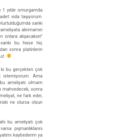
ve 1 yıldır omurgamda
 adet vida taşıyorum.
 oturtulduğumda sanki
k ameliyata alınmamın
n onlara alışacaksın”
 sanki bu hisse hiç
dan sonra platinlerin
ruz.
m ki bu gerçekten çok
mak istemiyorum. Ama
 bu ameliyatı olmam
mı mahvedecek, sonra
meliyat, ne fark eder,
iski ne olursa olsun
ahi bu ameliyatı çok
varsa pişmanlıklarını
ayatımı kaybederim ya