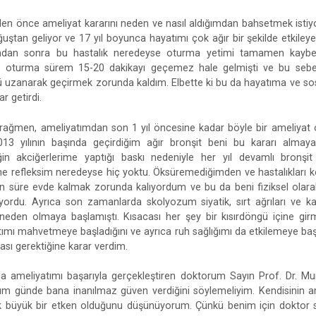
 önce ameliyat kararını neden ve nasıl aldığımdan bahsetmek istiy
uştan geliyor ve 17 yıl boyunca hayatımı çok ağır bir şekilde etkiley
ımdan sonra bu hastalık neredeyse oturma yetimi tamamen kay
rda oturma sürem 15-20 dakikayı geçemez hale gelmişti ve bu seb
 uzanarak geçirmek zorunda kaldım. Elbette ki bu da hayatıma ve s
ar getirdi.
rağmen, ameliyatımdan son 1 yıl öncesine kadar böyle bir ameliyat
3 yılının başında geçirdiğim ağır bronşit beni bu kararı almaya 
in akciğerlerime yaptığı baskı nedeniyle her yıl devamlı bronş
e refleksim neredeyse hiç yoktu. Öksüremediğimden ve hastalıkları 
 süre evde kalmak zorunda kalıyordum ve bu da beni fiziksel olarak 
yordu. Ayrıca son zamanlarda skolyozum siyatik, sırt ağrıları ve kas
eden olmaya başlamıştı. Kısacası her şey bir kısırdöngü içine girm
ımı mahvetmeye başladığını ve ayrıca ruh sağlığımı da etkilemeye başl
ması gerektiğine karar verdim.
 ameliyatımı başarıyla gerçekleştiren doktorum Sayın Prof. Dr. Mur
tığım günde bana inanılmaz güven verdiğini söylemeliyim. Kendisinin 
 büyük bir etken olduğunu düşünüyorum. Çünkü benim için doktor 