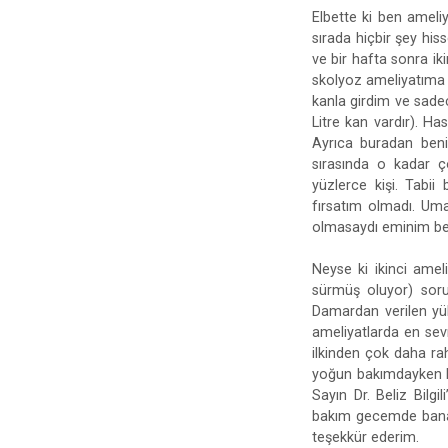
Elbette ki ben amel
sırada hiçbir şey hi
ve bir hafta sonra ik
skolyoz ameliyatıma a
kanla girdim ve sade
Litre kan vardır). H
Ayrıca buradan beni
sırasında o kadar ç
yüzlerce kişi. Tabi
fırsatım olmadı. Uma
olmasaydı eminim be
Neyse ki ikinci amel
sürmüş oluyor) sor
Damardan verilen yük
ameliyatlarda en sev
ilkinden çok daha ra
yoğun bakımdayken b
Sayın Dr. Beliz Bilgi
bakım gecemde bana 
teşekkür ederim.