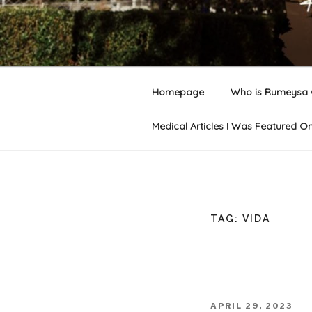
RUMEYSA 
Welcome to Rumeysa Gelgi's of
Homepage
Who is Rumeysa 
Medical Articles I Was Featured O
TAG:
VIDA
APRIL 29, 2023