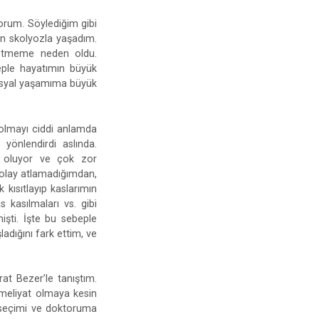
orum. Söylediğim gibi
en skolyozla yaşadım.
betmeme neden oldu.
eple hayatımın büyük
osyal yaşamıma büyük
 olmayı ciddi anlamda
yönlendirdi aslında.
it oluyor ve çok zor
kolay atlamadığımdan,
kısıtlayıp kaslarımın
 kasılmaları vs. gibi
işti. İşte bu sebeple
adığını fark ettim, ve
at Bezer’le tanıştım.
ameliyat olmaya kesin
seçimi ve doktoruma