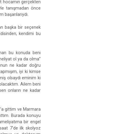
at hocamın gerçekten
iyle tanışmadan önce
 başarılarıydı.
an başka bir seçenek
disinden, kendimi bu
aman bu konuda beni
eliyat ol ya da olma”
Bunun ne kadar doğru
apmışım, iyi ki kimse
miş olsaydı eminim ki
olacaktım. Ailem beni
ben onların ne kadar
l’a gittim ve Marmara
yattım. Burada konuyu
ameliyatıma bir engel
saat 7’de ilk skolyoz