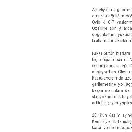
Ameliyatıma geçmeden
omurga eğriliğim doğ
Öyle ki 6-7 yaşlar
Özellikle son yılla
çoğunluğunu yüzüstü
kısıtlamalar ve sıkıntıl
Fakat bütün bunlara 
hiç düşünmedim. 201
Omurgamdaki eğriliğ
atlatıyordum. Öksürm
hastalandığımda uzun
gerilemesine yol açı
başka sorunlara da n
skolyozun artık hayat
artık bir şeyler yapıl
2013’ün Kasım ayında
Kendisiyle ilk tanış
karar vermemde çok