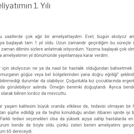
yatımın 1. Yılı
 saatlerde çok ağır bir ameliyattaydım. Evet, bugün skolyoz ame
ya başlayalı tam 1 yıl oldu. Uzun zamandır geçirdiğim bu süreçle il
o zaman dilimini sizlere anlatmak istiyordum. Yazıma başlayalı çok 
 da ameliyatımın yıl dönümünde yayınlamaya karar verdim.
r için skolyozun ne ya da nasıl bir hastalık olduğundan bahsetmek
murganın göğüs veya bel bölgelerinden yana doğru eğriliği” şeklinded
bilinmediği durumlar da olabiliyor. Çoğunlukla kız çocuklarında erge
da görülebiliyor aslında. Örneğin benimki doğuştandı. Ayrıca be
” olarak bilinen lordoz da mevcuttu.
 yaşam kalitesini büyük oranda etkilese de, tedavisi olmayan bir ha
tan şüphe edildiği ya da teşhis konulduğu andan itibaren işinde iyi 
Farklı tedavi seçenekleri olsa da yüksek açıya sahip hastalarda e
 durum bende de böyle oldu çünkü zaten benim ameliyatımı gerçe
um 65 dereceydi.