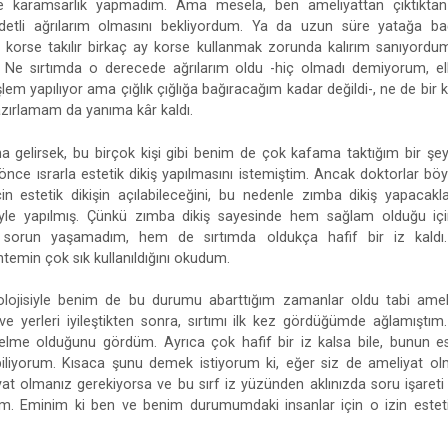
e karamsarlık yapmadım. Ama mesela, ben ameliyattan çıktıktan s
detli ağrılarım olmasını bekliyordum. Ya da uzun süre yatağa bağı
korse takılır birkaç ay korse kullanmak zorunda kalırım sanıyordum
. Ne sırtımda o derecede ağrılarım oldu -hiç olmadı demiyorum, elb
m yapılıyor ama çığlık çığlığa bağıracağım kadar değildi-, ne de bir k
zırlamam da yanıma kâr kaldı.
a gelirsek, bu birçok kişi gibi benim de çok kafama taktığım bir şeyd
nce ısrarla estetik dikiş yapılmasını istemiştim. Ancak doktorlar böyl
in estetik dikişin açılabileceğini, bu nedenle zımba dikiş yapacaklar
öyle yapılmış. Çünkü zımba dikiş sayesinde hem sağlam olduğu iç
 bir sorun yaşamadım, hem de sırtımda oldukça hafif bir iz kal
temin çok sık kullanıldığını okudum.
kolojisiyle benim de bu durumu abarttığım zamanlar oldu tabi amel
 ve yerleri iyileştikten sonra, sırtımı ilk kez gördüğümde ağlamıştım
lme olduğunu gördüm. Ayrıca çok hafif bir iz kalsa bile, bunun este
iliyorum. Kısaca şunu demek istiyorum ki, eğer siz de ameliyat ol
t olmanız gerekiyorsa ve bu sırf iz yüzünden aklınızda soru işareti 
. Eminim ki ben ve benim durumumdaki insanlar için o izin estetik